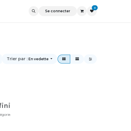
0
Se connecter
Trier par :
En vedette
fini
égorie.