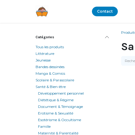
Se rendre au contenu
Boutique
Blog
Contact
Produit
Catégories
Sa
Tous les produits
Littérature
Jeunesse
Bandes dessinées
Manga & Comics
Scolaire & Parascolaire
Santé & Bien-être
Développement personnel
Diététique & Régime
Document & Témoignage
Erotisme & Sexualité
Esotérisme & Occultisme
Famille
Maternité & Parentalité