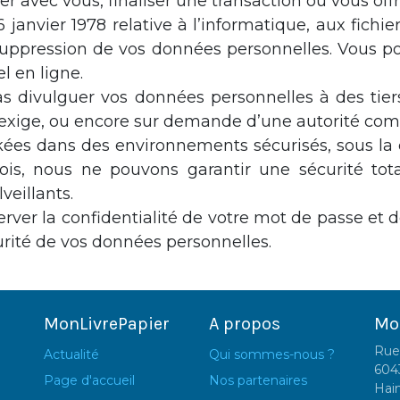
c vous, finaliser une transaction ou vous offrir 
janvier 1978 relative à l’informatique, aux fichier
e suppression de vos données personnelles. Vous 
l en ligne.
ivulguer vos données personnelles à des tiers, 
i l’exige, ou encore sur demande d’une autorité co
ckées dans des environnements sécurisés, sous l
fois, nous ne pouvons garantir une sécurité tota
veillants.
server la confidentialité de votre mot de passe et 
urité de vos données personnelles.
MonLivrePapier
A propos
Mo
Rue
Actualité
Qui sommes-nous ?
604
Page d'accueil
Nos partenaires
Hai