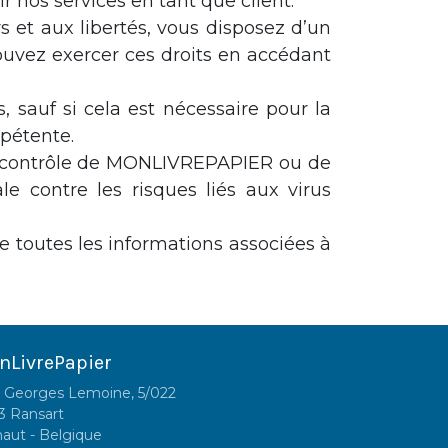
nos services en tant que client.
s et aux libertés, vous disposez d’un
pouvez exercer ces droits en accédant
sauf si cela est nécessaire pour la
mpétente.
a contrôle de MONLIVREPAPIER ou de
le contre les risques liés aux virus
de toutes les informations associées à
nLivrePapier
 Georges Lemoine, 5/022
3 Ransart
naut - Belgique