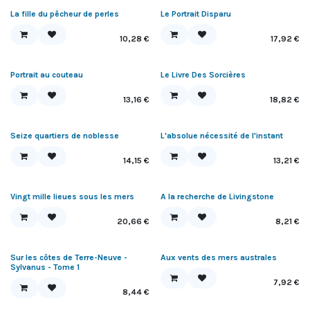
La fille du pêcheur de perles
Le Portrait Disparu
10,28
€
17,92
€
Portrait au couteau
Le Livre Des Sorcières
13,16
€
18,82
€
Seize quartiers de noblesse
L'absolue nécessité de l'instant
14,15
€
13,21
€
Vingt mille lieues sous les mers
A la recherche de Livingstone
20,66
€
8,21
€
Sur les côtes de Terre-Neuve -
Aux vents des mers australes
Sylvanus - Tome 1
7,92
€
8,44
€