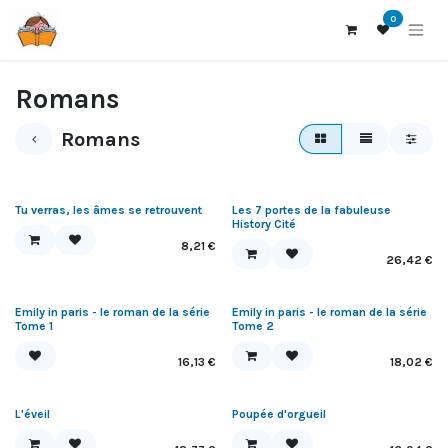
Se rendre au contenu
0
Romans
Romans
Tu verras, les âmes se retrouvent
Les 7 portes de la fabuleuse
History Cité
8,21
€
26,42
€
Fin de série
Emily in paris - le roman de la série
Emily in paris - le roman de la série
Tome 1
Tome 2
16,13
€
18,02
€
L'éveil
Poupée d'orgueil