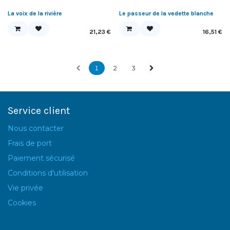
La voix de la rivière
Le passeur de la vedette blanche
21,23
€
16,51
€
1
2
3
Service client
Nous contacter
Frais de port
Paiement sécurisé
Conditions d'utilisation
Vie privée
Cookies