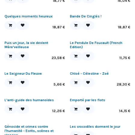
18,77
€
16,04
€
Quelques moments heureux
Bande De Cinglés !
18,87
€
18,87
€
Puis un jour, la vie devient
Le Pendule De Foucault (French
Mère'veilleuse
Edition)
23,58
€
11,75
€
Le Seigneur Du Fleuve
Chloé - Célestine - Zoé
5,66
€
28,30
€
L'anti-guide des humanoïdes
Emporté par les flots
12,26
€
14,15
€
Génocide et crimes contre
Les crocodiles dorment le jour
l'humanité - Ecrits, scènes et