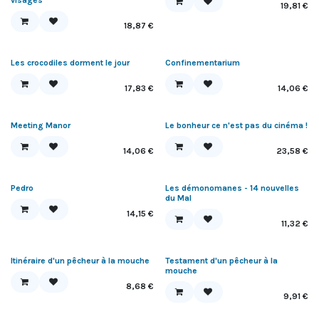
visages
19,81
€
18,87
€
Les crocodiles dorment le jour
Confinementarium
17,83
€
14,06
€
Meeting Manor
Le bonheur ce n'est pas du cinéma !
14,06
€
23,58
€
Pedro
Les démonomanes - 14 nouvelles
du Mal
14,15
€
11,32
€
Itinéraire d'un pêcheur à la mouche
Testament d'un pêcheur à la
mouche
8,68
€
9,91
€