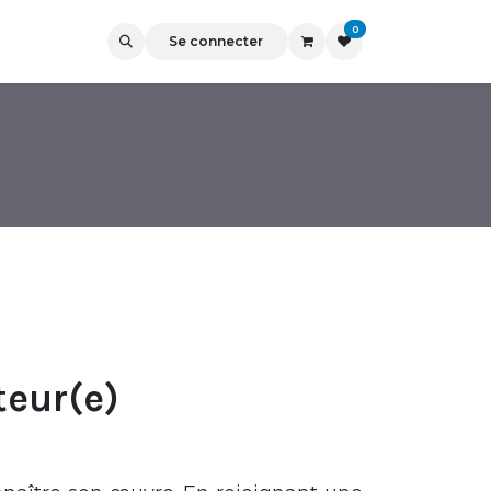
0
Se connecter
teur(e)