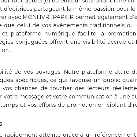
 pour tout auteur(e) ou éditeur souhaitant faire c
d’éditrices partageant la même passion pour le l
borer avec MONLIVREPAPIER permet également d’éte
e que celui de vos événements traditionnels ou d
et plateforme numérique facilite la promotio
tégies conjuguées offrent une visibilité accrue et
ion.
ité de vos ouvrages. Notre plateforme attire de
es spécifiques, ce qui favorise un public qualifi
os chances de toucher des lecteurs réellement 
votre message et votre communication à une audi
e temps et vos efforts de promotion en ciblant d
s
re rapidement atteinte grâce à un référencement