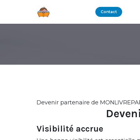
Se rendre au contenu
Boutique
Blog
Contact
Devenir partenaire de MONLIVREPAPIE
Deveni
Visibilité accrue