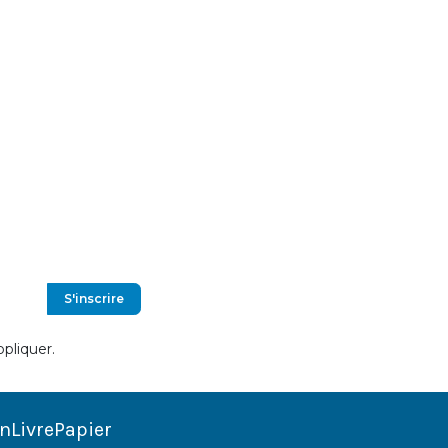
S'inscrire
pliquer.
nLivrePapier