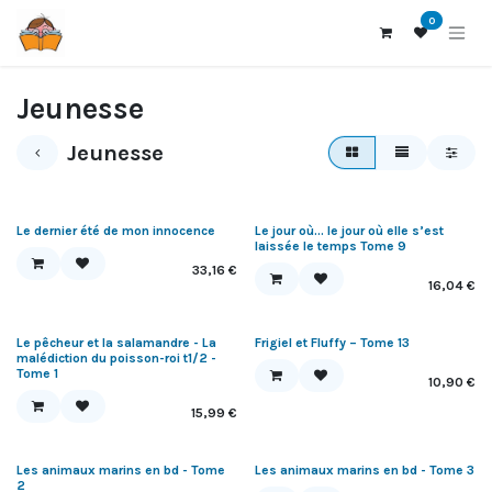
Se rendre au contenu
0
Jeunesse
Jeunesse
Le dernier été de mon innocence
Le jour où… le jour où elle s’est
laissée le temps Tome 9
33,16
€
16,04
€
Le pêcheur et la salamandre - La
Frigiel et Fluffy – Tome 13
malédiction du poisson-roi t1/2 -
Tome 1
10,90
€
15,99
€
Les animaux marins en bd - Tome
Les animaux marins en bd - Tome 3
2