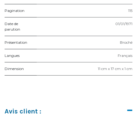
Pagination
115
Date de
01/01/1971
parution
Présentation
Broché
Langues
Français
Dimension
11 cm x 17 cm x 1 cm
Avis client :