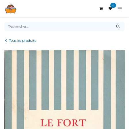
Se rendre au contenu
0
Tous les produits