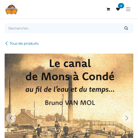
Se rendre au contenu
0
Tous les produits