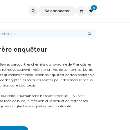
0
Se connecter
Frère enquêteur
Sèvres parcourt les chemins du royaume de François Ier
 se retrouve souvent mêlé aux crimes de son temps. Lui qui
s questions de l'Inquisition sait qu'il est parfois préférable
de décrypter les écritures saintes pour dénoncer le mal qui
gneur ou le bourgeois.
 curiosité, l'humanisme naissant le séduit ... S'il sait
a robe de bure, la réflexion et la déduction restent ses
gmes sanglantes auxquelles il est confronté.