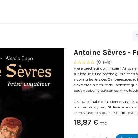
Antoine Sèvres - 
(0 avis)
Frère prêcheur dominicain, Antoine 
sur lesquels il ne prêche guère mais
a connu les fers des Barbaresques et le
d'explorer la nature de l'homme que 
peut habiter le paysan comme le sei
Le doute l'habite, la science suscite sa
manier la dague qu'il dissimule sous s
armes favorites pour résoudre les éni
18,87
€
TTC