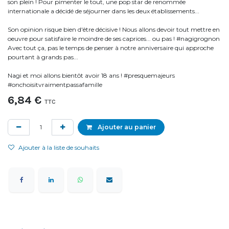
son plein ! Pour pimenter le tout, une pop star de renommée
internationale a décidé de séjourner dans les deux établissements...
Son opinion risque bien d'être décisive ! Nous allons devoir tout mettre en
oeuvre pour satisfaire le moindre de ses caprices... ou pas ! #nagigrognon
Avec tout ça, pas le temps de penser à notre anniversaire qui approche
pourtant à grands pas...
Nagi et moi allons bientôt avoir 18 ans ! #presquemajeurs
#onchoisitvraimentpassafamille
6,84
€
TTC
Ajouter au panier
Ajouter à la liste de souhaits