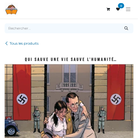
Se rendre au contenu
0
Tous les produits