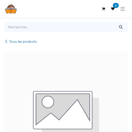
Se rendre au contenu
0
Tous les produits