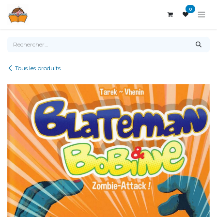
Se rendre au contenu
0
Tous les produits