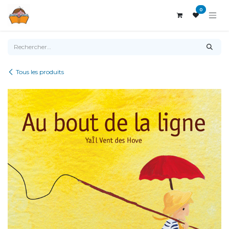
Se rendre au contenu
0
Tous les produits