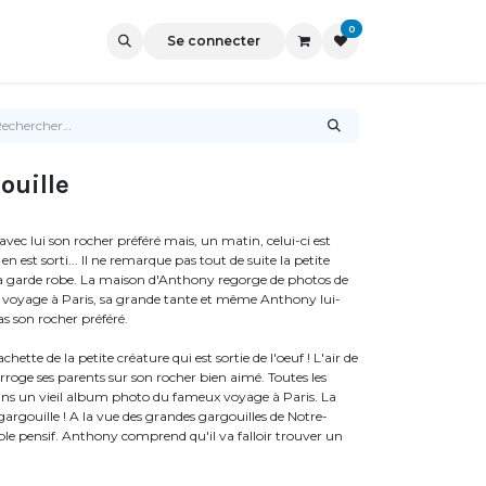
0
Se connecter
ouille
ec lui son rocher préféré mais, un matin, celui-ci est
en est sorti... Il ne remarque pas tout de suite la petite
 sa garde robe. La maison d'Anthony regorge de photos de
en voyage à Paris, sa grande tante et même Anthony lui-
s son rocher préféré.
ette de la petite créature qui est sortie de l'oeuf ! L'air de
nterroge ses parents sur son rocher bien aimé. Toutes les
dans un vieil album photo du fameux voyage à Paris. La
argouille ! A la vue des grandes gargouilles de Notre-
le pensif. Anthony comprend qu'il va falloir trouver un