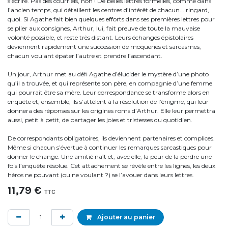
s’écrire. Pas des courriels, non ! De belles lettres formelles, comme dans
l’ancien temps, qui détaillent les centres d’intérêt de chacun... ringard,
quoi. Si Agathe fait bien quelques efforts dans ses premières lettres pour
se plier aux consignes, Arthur, lui, fait preuve de toute la mauvaise
volonté possible, et reste très distant. Leurs échanges épistolaires
deviennent rapidement une suc­ces­sion de moqueries et sarcasmes,
chacun voulant épater l’autre et prendre l’ascendant.
Un jour, Arthur met au défi Agathe d’élucider le mystère d’une photo
qu’il a trouvée, et qui représente son père, en compagnie d’une femme
qui pourrait être sa mère. Leur correspondance se transforme alors en
enquête et, ensemble, ils s’attèlent à la résolution de l’énigme, qui leur
donnera des réponses sur les origines roms d’Arthur. Elle leur permettra
aussi, petit à petit, de partager les joies et tristesses du quotidien.
De correspondants obligatoires, ils deviennent partenaires et complices.
Même si chacun s’évertue à continuer les remar­ques sarcastiques pour
donner le change. Une amitié naît et, avec elle, la peur de la perdre une
fois l’enquête résolue. Cet attachement se révèle entre les lignes, les deux
héros ne pouvant (ou ne voulant ?) se l’avouer dans leurs lettres.
11,79
€
TTC
Ajouter au panier