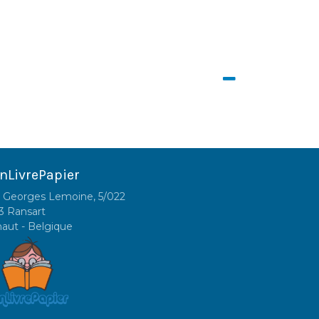
nLivrePapier
 Georges Lemoine, 5/022
3 Ransart
naut - Belgique