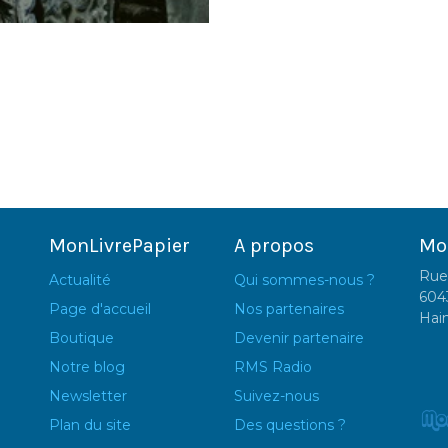
MonLivrePapier
A propos
Mo
Rue
Actualité
Qui sommes-nous ?
604
Page d'accueil
Nos partenaires
Hai
Boutique
Devenir partenaire
Notre blog
RMS Radio
Newsletter
Suivez-nous
Plan du site
Des questions ?