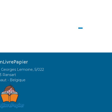
nLivrePapier
 Georges Lemoine, 5/022
3 Ransart
naut - Belgique