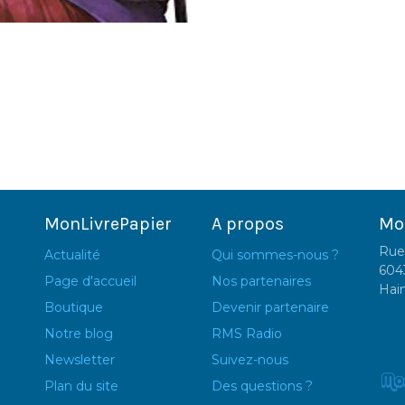
MonLivrePapier
A propos
Mo
Rue
Actualité
Qui sommes-nous ?
604
Page d'accueil
Nos partenaires
Hai
Boutique
Devenir partenaire
Notre blog
RMS Radio
Newsletter
Suivez-nous
Plan du site
Des questions ?