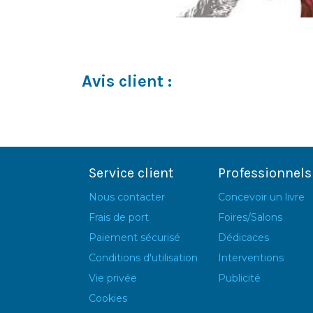
Avis client :
Service client
Professionnels
Nous contacter
Concevoir un livre
Frais de port
Foires/Salons
Paiement sécurisé
Dédicaces
Conditions d'utilisation
Interventions
Vie privée
Publicité
Cookies