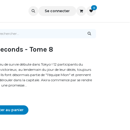
0
Se connecter
Seconds - Tome 8
u de survie débute dans Tokyo ! 12 participants du
ictorieux, au lendemain du jour de leur décès, toujours
 Ils font désormais partie de "l'équipe Mion" et prennent
e dérouler dans la capitale. Akira commence par se rendre
it une promesse...
er au panier