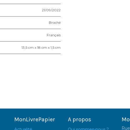
21/09/2022
Broché
Français
13,5 cm x 18 cm x 1,5 cm
MonLivrePapier
A propos
Mo
Rue
Actualité
Qui sommes-nous ?