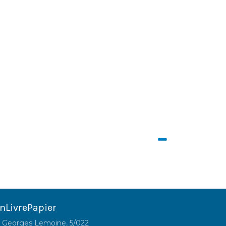
nLivrePapier
 Georges Lemoine, 5/022