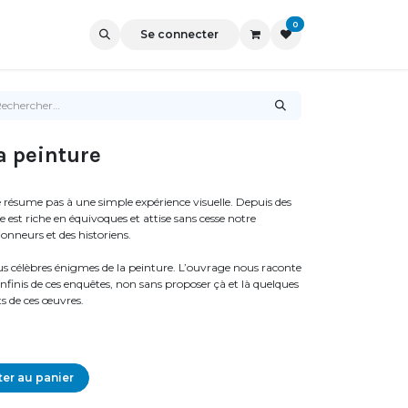
0
Se connecter
a peinture
 résume pas à une simple expérience visuelle. Depuis des
e est riche en équivoques et attise sans cesse notre
ctionneurs et des historiens.
lus célèbres énigmes de la peinture. L’ouvrage nous raconte
infinis de ces enquêtes, non sans proposer çà et là quelques
ets de ces œuvres.
er au panier