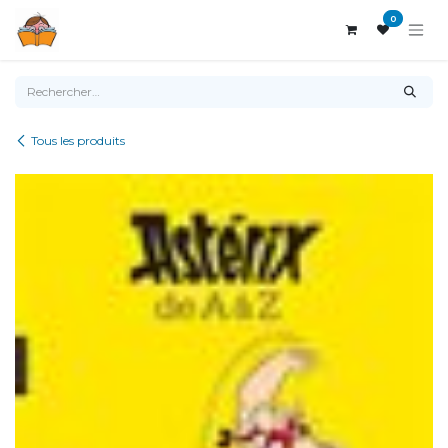
Se rendre au contenu
0
Tous les produits