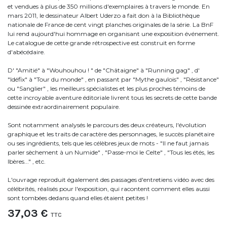
et vendues à plus de 350 millions d'exemplaires à travers le monde. En
mars 2011, le dessinateur Albert Uderzo a fait don à la Bibliothèque
nationale de France de cent vingt planches originales de la série. La BnF
lui rend aujourd'hui hommage en organisant une exposition événement.
Le catalogue de cette grande rétrospective est construit en forme
d'abécédaire.
D' "Amitié" à "Wouhouhou ! " de "Châtaigne" à "Running gag" , d'
"Idéfix" à "Tour du monde" , en passant par "Mythe gaulois" , "Résistance"
ou "Sanglier" , les meilleurs spécialistes et les plus proches témoins de
cette incroyable aventure éditoriale livrent tous les secrets de cette bande
dessinée extraordinairement populaire.
Sont notamment analysés le parcours des deux créateurs, l'évolution
graphique et les traits de caractère des personnages, le succès planétaire
ou ses ingrédients, tels que les célèbres jeux de mots - "Il ne faut jamais
parler sèchement à un Numide" , "Passe-moi le Celte" , "Tous les étés, les
Ibères..." , etc.
L'ouvrage reproduit également des passages d'entretiens vidéo avec des
célébrités, réalisés pour l'exposition, qui racontent comment elles aussi
sont tombées dedans quand elles étaient petites !
37,03
€
TTC