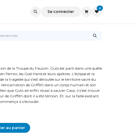
0
Se connecter
tion de la Troupe du Faucon. Guts est parti dans une quête
en Femto, les God Hand et leurs apôtres. L'éclipse et la
la tragédie qui s'est déroulée sur le territoire sacré du
 réincarnation de Griffith dans un corps humain et son
n que Guts ait enfin réussi à sauver Casa, il s'est trouvé
de Griffith dont il a été témoin. Et, sur la faille existant
 commença à s'écrouler.
er au panier