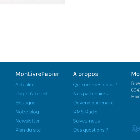
MonLivrePapier
A propos
Mo
Rue
Actualité
Qui sommes-nous ?
604
Page d'accueil
Nos partenaires
Hai
Boutique
Devenir partenaire
Notre blog
RMS Radio
Newsletter
Suivez-nous
Plan du site
Des questions ?