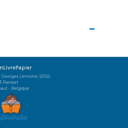
nLivrePapier
 Georges Lemoine, 5/022
3 Ransart
naut - Belgique