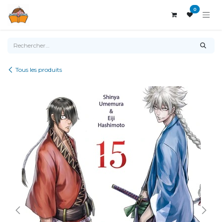
Se rendre au contenu
0
Tous les produits