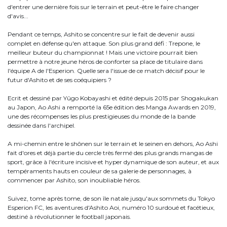
d'entrer une dernière fois sur le terrain et peut-être le faire changer
d'avis...
Pendant ce temps, Ashito se concentre sur le fait de devenir aussi
complet en défense qu'en attaque. Son plus grand défi : Trepone, le
meilleur buteur du championnat ! Mais une victoire pourrait bien
permettre à notre jeune héros de conforter sa place de titulaire dans
l'équipe A de l'Esperion. Quelle sera l'issue de ce match décisif pour le
futur d'Ashito et de ses coéquipiers ?
Ecrit et dessiné par Yûgo Kobayashi et édité depuis 2015 par Shogakukan
au Japon, Ao Ashi a remporté la 65e édition des Manga Awards en 2019,
une des récompenses les plus prestigieuses du monde de la bande
dessinée dans l'archipel.
A mi-chemin entre le shônen sur le terrain et le seinen en dehors, Ao Ashi
fait d'ores et déjà partie du cercle très fermé des plus grands mangas de
sport, grâce à l'écriture incisive et hyper dynamique de son auteur, et aux
tempéraments hauts en couleur de sa galerie de personnages, à
commencer par Ashito, son inoubliable héros.
Suivez, tome après tome, de son île natale jusqu'aux sommets du Tokyo
Esperion FC, les aventures d'Ashito Aoi, numéro 10 surdoué et facétieux,
destiné à révolutionner le football japonais.