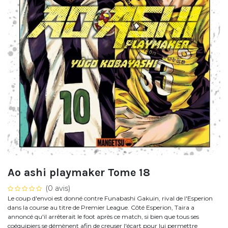
Ao ashi playmaker Tome 18
(0 avis)
Le coup d'envoi est donné contre Funabashi Gakuin, rival de l'Esperion
dans la course au titre de Premier League. Côté Esperion, Taira a
annoncé qu'il arrêterait le foot après ce match, si bien que tous ses
coéquipiers se démènent afin de creuser l'écart pour lui permettre