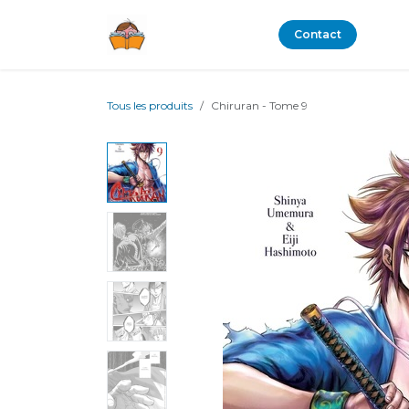
Se rendre au contenu
Boutique
Blog
Contact
Tous les produits
Chiruran - Tome 9