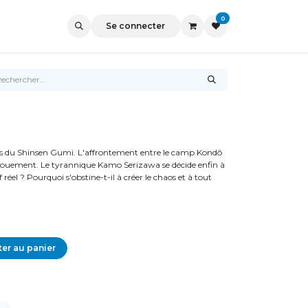
0
Se connecter
ngs du Shinsen Gumi. L'affrontement entre le camp Kondô
nouement. Le tyrannique Kamo Serizawa se décide enfin à
f réel ? Pourquoi s'obstine-t-il à créer le chaos et à tout
er au panier