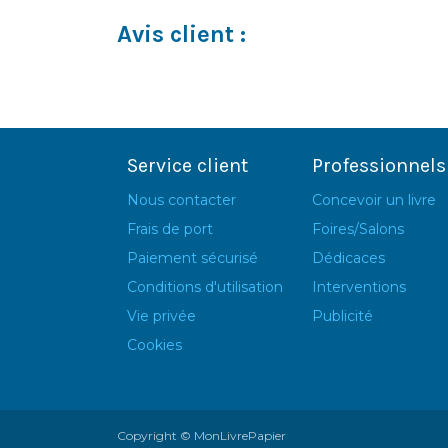
Avis client :
Service client
Professionnels
Nous contacter
Concevoir un livre
Frais de port
Foires/Salons
Paiement sécurisé
Dédicaces
Conditions d'utilisation
Interventions
Vie privée
Publicité
Cookies
Copyright © MonLivrePapier