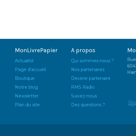
MonLivrePapier
A propos
Mo
Rue
Actualité
Qui sommes-nous ?
604
Page d'accueil
Nos partenaires
Hai
Boutique
Devenir partenaire
Notre blog
RMS Radio
Newsletter
Suivez-nous
Plan du site
Des questions ?