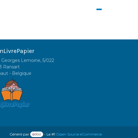
nLivrePapier
 Georges Lemoine, 5/022
3 Ransart
naut - Belgique
Généré par
- Le #1
Open Source eCommerce