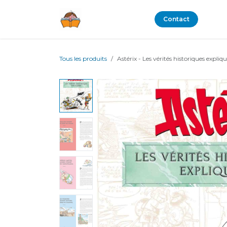
Se rendre au contenu
Boutique
Blog
Contact
Tous les produits
Astérix - Les vérités historiques expliq