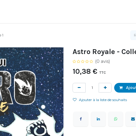
 1
Astro Royale - Col
(0 avis)
10,38
€
TTC
Ajout
Ajouter à la liste de souhaits