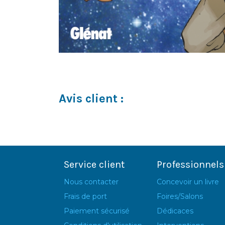
Avis client :
Service client
Professionnels
Nous contacter
Concevoir un livre
Frais de port
Foires/Salons
Paiement sécurisé
Dédicaces