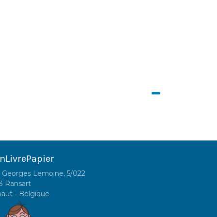
nLivrePapier
 Georges Lemoine, 5/022
3 Ransart
naut - Belgique