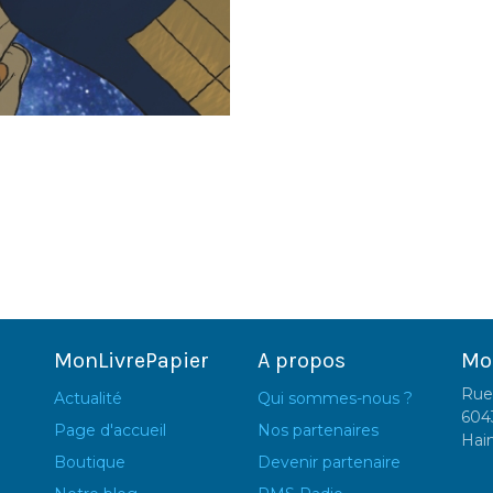
MonLivrePapier
A propos
Mo
Rue
Actualité
Qui sommes-nous ?
604
Page d'accueil
Nos partenaires
Hai
Boutique
Devenir partenaire