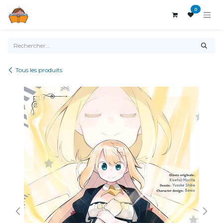
Se rendre au contenu
0
Tous les produits