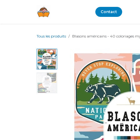
Se rendre au contenu
Boutique
Blog
Contact
Tous les produits
Blasons américains - 40 coloriages my