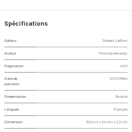
Spécifications
Editeur
Robert Laffont
Auteur
Thomas Keneally
Pagination
400
Date de
01/01/1984
parution
Présentation
Broché
Langues
Français
Dimension
15,5 cm x 24 cm x 2,2 cm