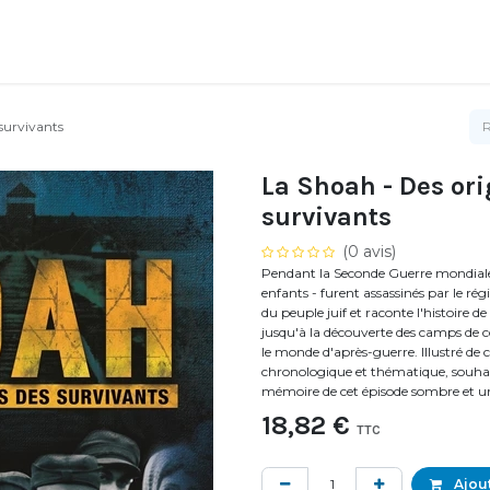
 survivants
La Shoah - Des ori
survivants
(0 avis)
Pendant la Seconde Guerre mondiale
enfants - furent assassinés par le r
du peuple juif et raconte l'histoire d
jusqu'à la découverte des camps de c
le monde d'après-guerre. Illustré de 
chronologique et thématique, souhai
mémoire de cet épisode sombre et uni
18,82
€
TTC
Ajout