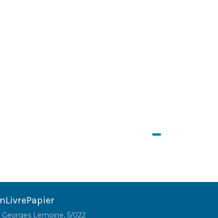
nLivrePapier
 Georges Lemoine, 5/022