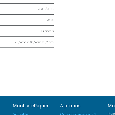
25/01/2018
Relié
Français
26,5 cm x 30,5 cm x 1,2 cm
MonLivrePapier
A propos
Mo
Rue
Actualité
Qui sommes-nous ?