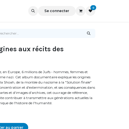
0
Se connecter
gines aux récits des
, en Europe, 6 millions de Juifs - hommes, femmes et
égime nazi. Cet album documentaire explique les origines
e la Shoah, de la montée du nazisme à la "Solution finale"
oncentration et d'extermination, et ses conséquences dans
cartes et d'images d'archives, cet ouvrage de référence,
te contribuer à transmettre aux générations actuelles la
que de l'histoire de l'humanité.
er au panier