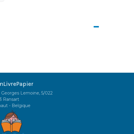
nLivrePapier
 Georges Lemoine, 5/022
3 Ransart
naut - Belgique