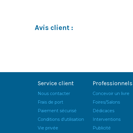
Avis client :
Service client
Professionnels
Nous contacter
Concevoir un livre
Frais de port
Foires/Salons
Paiement sécurisé
Dédicaces
Conditions d'utilisation
Interventions
Vie privée
Publicité