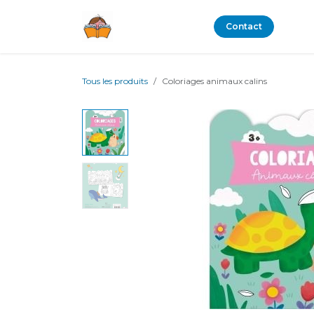
Se rendre au contenu
Boutique
Blog
Contact
Tous les produits
Coloriages animaux calins