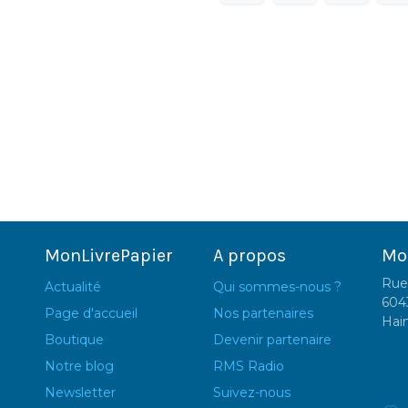
MonLivrePapier
A propos
Mo
Rue
Actualité
Qui sommes-nous ?
604
Page d'accueil
Nos partenaires
Hai
Boutique
Devenir partenaire
Notre blog
RMS Radio
Newsletter
Suivez-nous