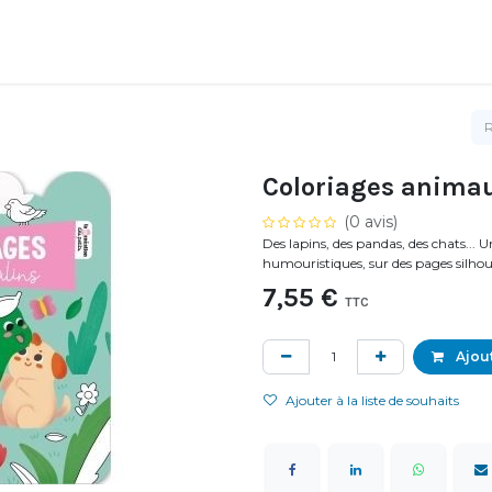
Coloriages animau
(0 avis)
Des lapins, des pandas, des chats... U
humouristiques, sur des pages silho
7,55
€
TTC
Ajout
Ajouter à la liste de souhaits