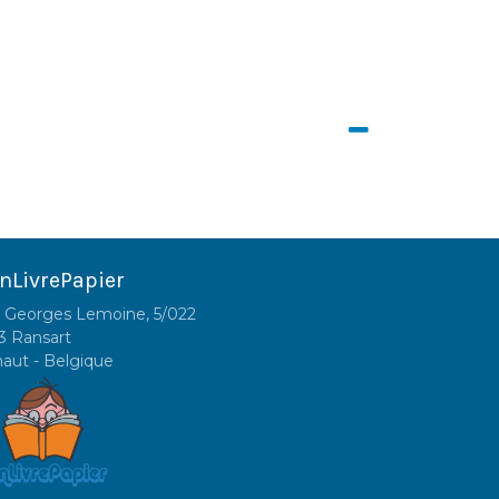
nLivrePapier
 Georges Lemoine, 5/022
3 Ransart
naut - Belgique