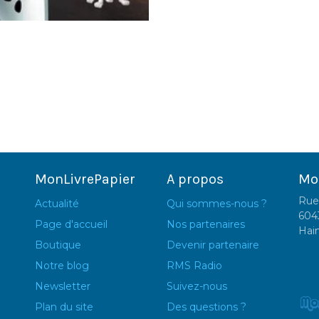
MonLivrePapier
A propos
Mo
Rue
Actualité
Qui sommes-nous ?
604
Page d'accueil
Nos partenaires
Hai
Boutique
Devenir partenaire
Notre blog
RMS Radio
Newsletter
Suivez-nous
Plan du site
Des questions ?