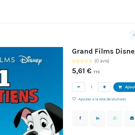
Grand Films Disne
(0 avis)
5,61
€
TTC
Ajout
Ajouter à la liste de souhaits