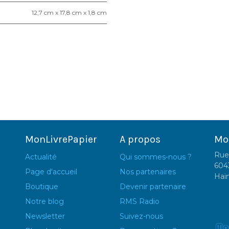
12,7 cm x 17,8 cm x 1,8 cm
MonLivrePapier
A propos
Mo
Rue
Actualité
Qui sommes-nous ?
604
Page d'accueil
Nos partenaires
Hai
Boutique
Devenir partenaire
Notre blog
RMS Radio
Newsletter
Suivez-nous