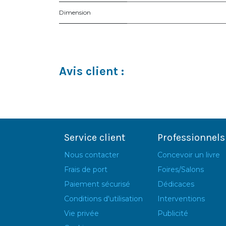
Dimension
Avis client :
Service client
Professionnels
Nous contacter
Concevoir un livre
Frais de port
Foires/Salons
Paiement sécurisé
Dédicaces
Conditions d'utilisation
Interventions
Vie privée
Publicité