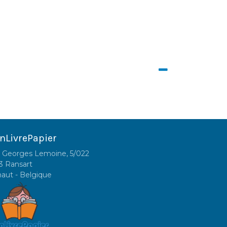
nLivrePapier
 Georges Lemoine, 5/022
3 Ransart
naut - Belgique