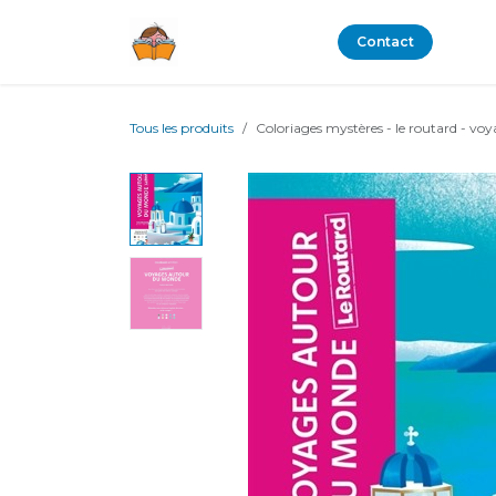
Se rendre au contenu
Boutique
Blog
Contact
Tous les produits
Coloriages mystères - le routard - v