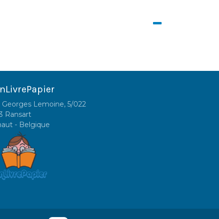
nLivrePapier
 Georges Lemoine, 5/022
3 Ransart
naut - Belgique