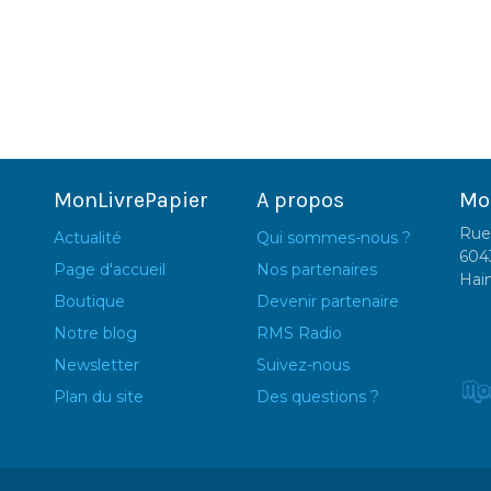
MonLivrePapier
A propos
Mo
Rue
Actualité
Qui sommes-nous ?
604
Page d'accueil
Nos partenaires
Hai
Boutique
Devenir partenaire
Notre blog
RMS Radio
Newsletter
Suivez-nous
Plan du site
Des questions ?