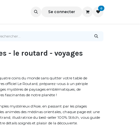
0
Se connecter
s - le routard - voyages
quatre coins du monde sans quitter votre table de
es officiel Le Routard, préparez-vous à un périple
riages mystères de paysages emblématiques, de
 fascinantes de notre planète !
mples mystérieux d'Asie, en passant par les plages
elles animées des médinas orientales, chaque page est une
rtrand, illustratrice du best-seller 100% Stitch, vous guide
e détails soignés et plaisir de la découverte.