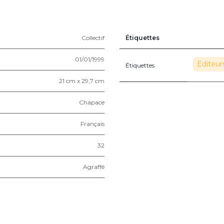
Collectif
Étiquettes
01/01/1999
Editeur
Étiquettes
21 cm x 29,7 cm
Chapace
Français
32
Agraffé