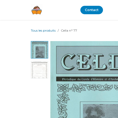
Se rendre au contenu
Boutique
Blog
Contact
Tous les produits
Cella n° 77