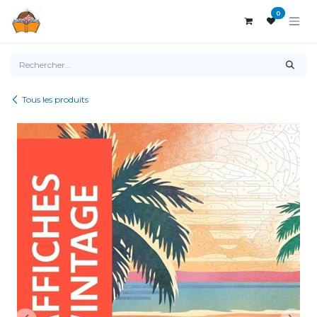
Se rendre au contenu
0
Tous les produits